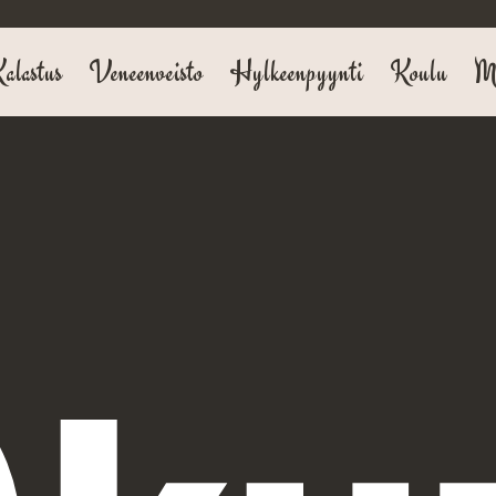
alastus
Veneenveisto
Hylkeenpyynti
Koulu
Me