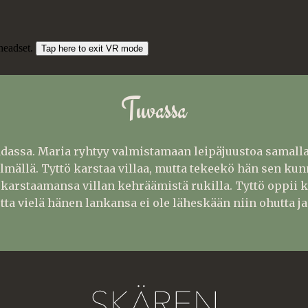
Tuvassa
assa. Maria ryhtyy valmistamaan leipäjuustoa samalla
ilmällä. Tyttö karstaa villaa, mutta tekeekö hän sen k
a karstaamansa villan kehräämistä rukilla. Tyttö oppii 
a vielä hänen lankansa ei ole läheskään niin ohutta ja 