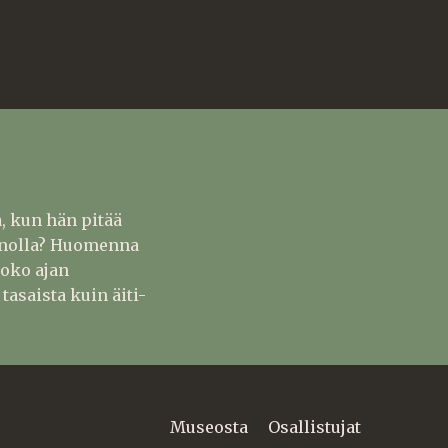
, kun hän pitää
unnolla? Huomenna
koko ajan
tasaista kuin äiti-
Museosta
Osallistujat