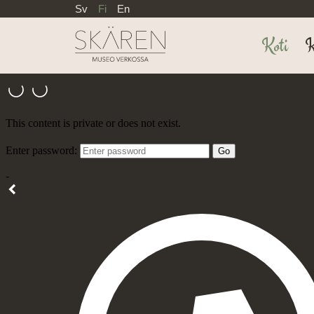
Till innehållet
Sv
Fi
En
Koti
K