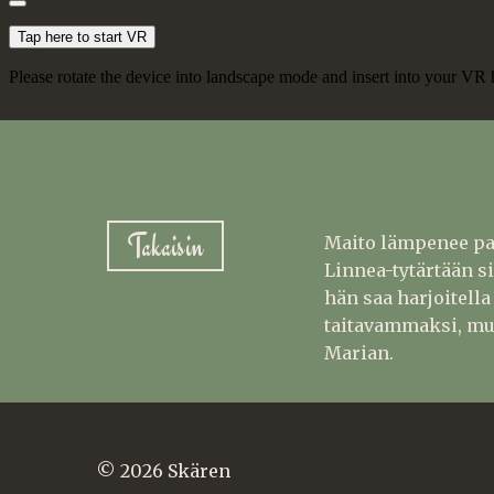
Takaisin
Maito lämpenee pad
Linnea-tytärtään s
hän saa harjoitell
taitavammaksi, mutt
Marian.
© 2026 Skären